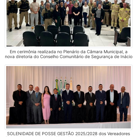
Em cerimônia realizada no Plenário da Câmara Municipal, a
nova diretoria do Conselho Comunitário de Segurança de Inácio
Martins, tomou posse oficialmente onde o Sub-chefe Estadual
dos CONSEGS, Major Goulart entregou a Carta Constitutiva,
documento que legitima suas atividades junto à Secretaria de
Estado da Segurança Pública, à nova presidente. O evento
contou com a presença do Presidente da Câmara Municipal
Vereador José Vilmar e também com os Vereadores, Bruno
Cabral, Camila Vaz e Julio Mendez, do Vice-Prefeito Rosemir
Vaz, Secretários Municipais e representantes da Polícia Militar,
Corpo de Bombeiros, Batalhão de Patrulha Escolar Comunitária
e Polícia Rodoviária Estadual, lideranças comunitárias,
estudantes, membros da sociedade civil e familiares dos
Conselheiros. (10 de abril de 2025)
SOLENIDADE DE POSSE GESTÃO 2025/2028 dos Vereadores