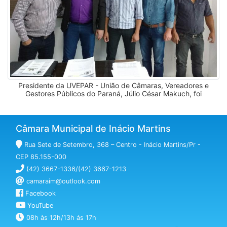
Presidente da UVEPAR - União de Câmaras, Vereadores e
Gestores Públicos do Paraná, Júlio César Makuch, foi
recepcionado na Sede do Poder Legislativo de Inácio Martins
pelo Presidente da Câmara, Sidnei Lopes e os vereadores
Laurici José de Oliveira, Edmundo Vier e Sebastião Sidon Vieira.
Câmara Municipal de Inácio Martins
Rua Sete de Setembro, 368 – Centro - Inácio Martins/Pr -
CEP 85.155-000
(42) 3667-1336/(42) 3667-1213
camaraim@outlook.com
Facebook
YouTube
08h às 12h/13h ás 17h