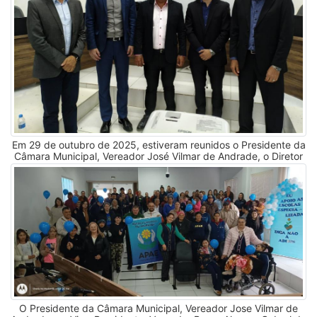
Em 29 de outubro de 2025, estiveram reunidos o Presidente da
Câmara Municipal, Vereador José Vilmar de Andrade, o Diretor
do Sicredi, Sr. Santo Capelari, o Presidente Sr. Marcos Luiz
Conzatti, e o Vice-Presidente Sr. Ataídes Luiz Marconato, o
Gerente da agência da cidade de Inácio Martins Sr. Roberson
Marcelo dos Santos e todos os colaboradores da agência no
Plenário da Câmara Municipal para divulgar a ampliação da
agência Sicredi em Inácio Martins.
O Presidente da Câmara Municipal, Vereador Jose Vilmar de