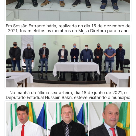
Em Sessão Extraordinária, realizada no dia 15 de dezembro de
2021, foram eleitos os membros da Mesa Diretora para o ano
2022, sendo Presidente Vereador Élcio Wszolek, Vice-
Presidente Vereador Edmundo Vier, 1º Secretário Vereador Julio
Armando Canido Mendez e 2º Secretário Vereador Laurici José
de Oliveira.
Na manhã da última sexta-feira, dia 18 de junho de 2021, o
Deputado Estadual Hussein Bakri, esteve visitando o município
e conversando sobre a liberação de recursos através de
emenda parlamentar. O deputado foi recebido pelo prefeito
Edemétrio Benato Junior, o vice-prefeito Kleverson Perussolo, o
presidente da câmara municipal Edmundo Vier, os vereadores
Élcio Wszolek e Julio Armando Canido Mendez, bem como os
senhores Álvaro Pasqualin e João Carlos Lopes.