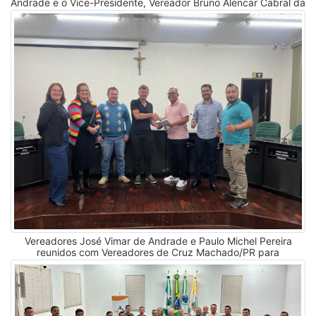
Andrade e o Vice-Presidente, Vereador Bruno Alencar Cabral da
Silva recebem neste dia 20 de agosto de 2025, a Diretora da
APAE Inácio Martins, juntamente com a equipe e alunos no
Plenário da Câmara Municipal, para manifestar-se contra a ADI
7796. (20 de agosto de 2025)
Vereadores José Vimar de Andrade e Paulo Michel Pereira
reunidos com Vereadores de Cruz Machado/PR para
encaminhar em conjunto, Ofícios assinados por todos os
Vereadores dos municípios, para todos os Deputados Estaduais
que representam Inácio Martins e Cruz Machado solicitando a
Estadualização da estrada que liga os municípios e futuramente
a pavimentação asfáltica. (29 de abril de 2025)