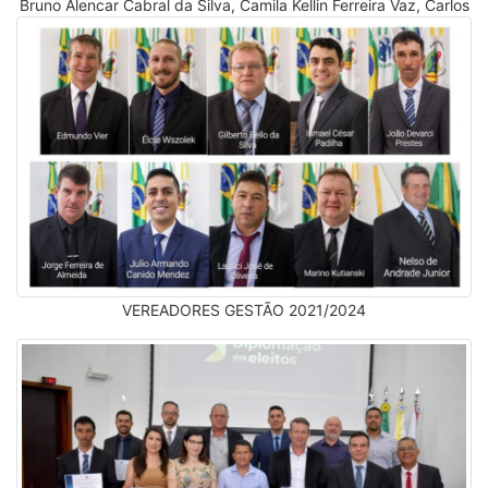
Bruno Alencar Cabral da Silva, Camila Kellin Ferreira Vaz, Carlos
Eduardo dos Santos, Gilnelson José Gomes de Oliveira, João
Devarci Prestes, José Vilmar de Andrade, Julio Armando Canido
Mendez, Marcos Antonio Mirek e Paulo Michel Marcos Pereira.
Também foram empossados o Prefeito Edmundo Vier e o Vice-
Prefeito Rosemir Brizola Vaz. (31/12/2024)
VEREADORES GESTÃO 2021/2024