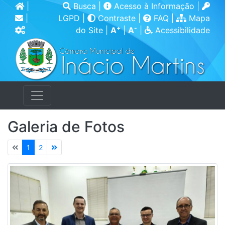
|
Busca
|
Acesso à Informação
|
|
LGPD
|
Contraste
|
FAQ
|
Mapa
+
-
do Site
|
A
|
A
|
Acessibilidade
Galeria de Fotos
1
2