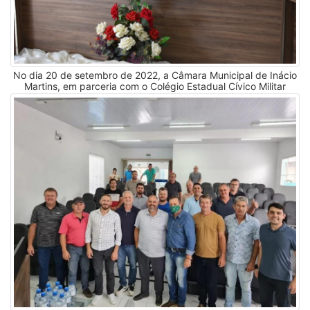
No dia 20 de setembro de 2022, a Câmara Municipal de Inácio
Martins, em parceria com o Colégio Estadual Cívico Militar
Parigot de Souza, o TRE-PR e o Núcleo Regional de Educação
de Irati – PR, realizaram a Sessão Solene de Posse dos
Vereadores Mirins eleitos através Projeto Parlamento Jovem,
Bruna Petruy Valter pelo Partido Educação e Cultura (PEC),
Kauan Junior Medina pelo Partido Liberdade, Respeito e
Dignidade (PLRD), João Vitor Kutianski pelo Partido Esporte,
Lazer e Integração da Comunidade Escolar (PELICE), Lucas
Mateus Stavicki pelo Partido Vida e Saúde (PVS) e Ruan
Machado dos Santos pelo Partido Educação e Cultura (PEC).
Na cerimônia, compondo a mesa, estiveram presentes o
Presidente da Câmara Municipal, Vereador Élcio Wszolek,
senhor Sidnei Lopes, representando o Digníssimo Prefeito
Municipal, senhora Maria Luiza Martins Castro, Diretora do
Colégio Estadual Cívico Militar Parigot de Souza, senhor
Marcelo Fabrício Chociai Komar, Chefe do Núcleo Regional de
Educação do Paraná, senhora Marinalda Fernandes, Secretária
Municipal de Educação, senhora Edna Souza, Representante
do Projeto no NRE-PR, senhor Ernani Horst, Representante do
Núcleo Regional no Município, senhor Adilson Stresser,
Representante do Projeto Parlamento Jovem no Colégio