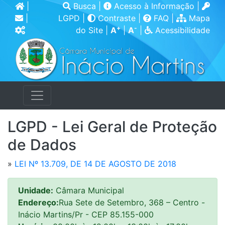
|
Busca
|
Acesso à Informação
|
|
LGPD
|
Contraste
|
FAQ
|
Mapa
+
-
do Site
|
A
|
A
|
Acessibilidade
LGPD - Lei Geral de Proteção
de Dados
»
LEI Nº 13.709, DE 14 DE AGOSTO DE 2018
Unidade:
Câmara Municipal
Endereço:
Rua Sete de Setembro, 368 – Centro -
Inácio Martins/Pr - CEP 85.155-000