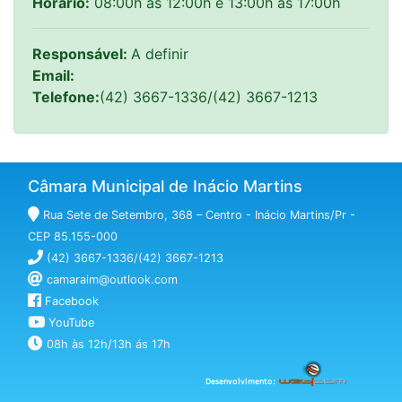
Horário:
08:00h às 12:00h e 13:00h às 17:00h
Responsável:
A definir
Email:
Telefone:
(42) 3667-1336/(42) 3667-1213
Câmara Municipal de Inácio Martins
Rua Sete de Setembro, 368 – Centro - Inácio Martins/Pr -
CEP 85.155-000
(42) 3667-1336/(42) 3667-1213
camaraim@outlook.com
Facebook
YouTube
08h às 12h/13h ás 17h