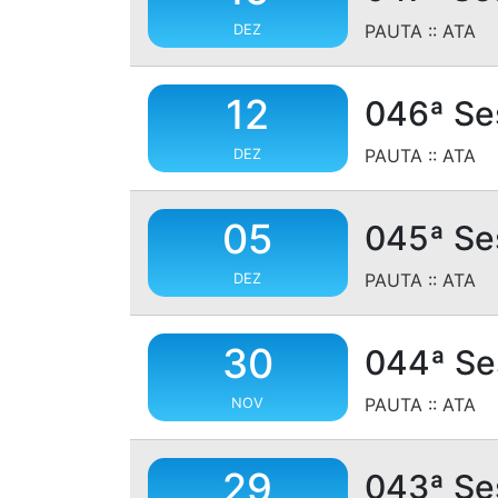
PAUTA
::
ATA
DEZ
12
046ª Se
PAUTA
::
ATA
DEZ
05
045ª Se
PAUTA
::
ATA
DEZ
30
044ª Se
PAUTA
::
ATA
NOV
29
043ª Se