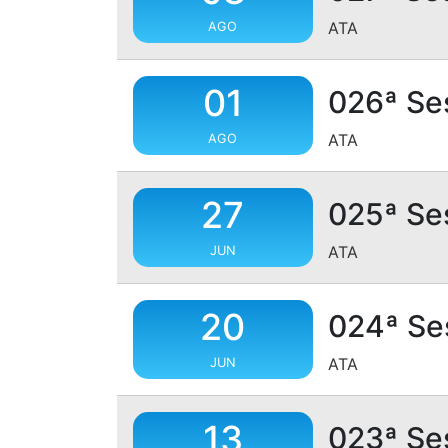
ATA
AGO
01
026ª Se
ATA
AGO
27
025ª Se
ATA
JUN
20
024ª Se
ATA
JUN
13
023ª Se