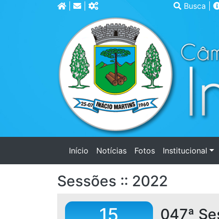
|
|
Busca
|
(current)
Início
Notícias
Fotos
Institucional
Sessões :: 2022
15
047ª Se