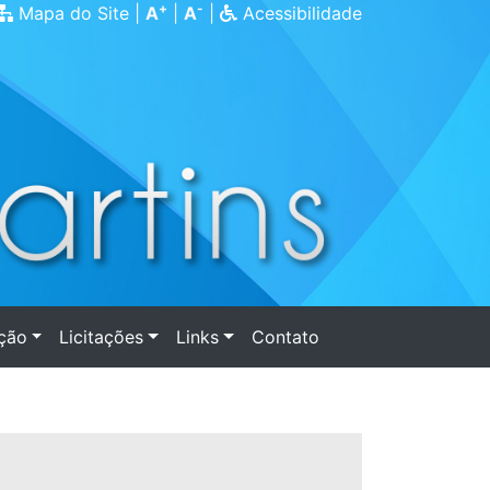
+
-
Mapa do Site
|
A
|
A
|
Acessibilidade
ação
Licitações
Links
Contato