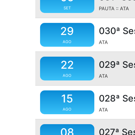
PAUTA
::
ATA
SET
29
030ª Se
ATA
AGO
22
029ª Se
ATA
AGO
15
028ª Se
ATA
AGO
08
027ª Se