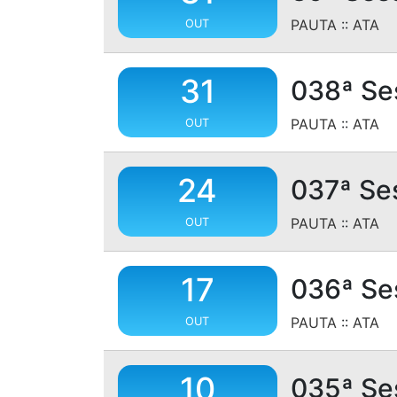
PAUTA
::
ATA
OUT
31
038ª Se
PAUTA
::
ATA
OUT
24
037ª Se
PAUTA
::
ATA
OUT
17
036ª Se
PAUTA
::
ATA
OUT
10
035ª Se