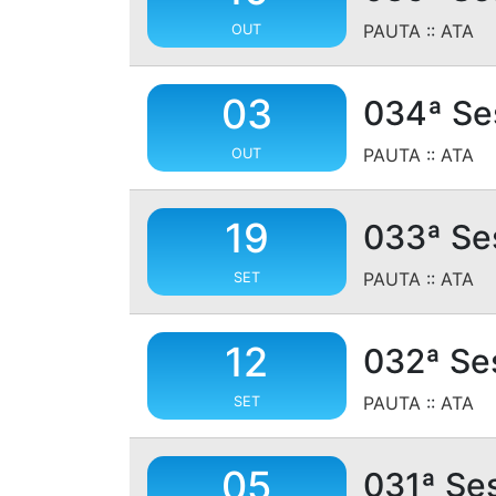
PAUTA
::
ATA
OUT
03
034ª Se
PAUTA
::
ATA
OUT
19
033ª Se
PAUTA
::
ATA
SET
12
032ª Se
PAUTA
::
ATA
SET
05
031ª Se