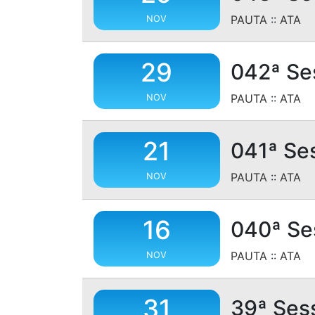
PAUTA
::
ATA
NOV
29
042ª Se
PAUTA
::
ATA
NOV
21
041ª Se
PAUTA
::
ATA
NOV
16
040ª Se
PAUTA
::
ATA
NOV
31
39ª Ses