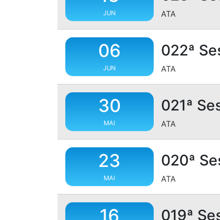
ATA
JUN
06
022ª Se
ATA
JUN
30
021ª Se
ATA
MAI
23
020ª Se
ATA
MAI
16
019ª Se