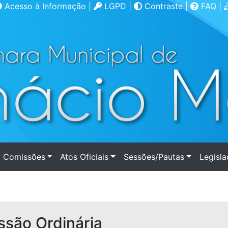
Acesso à Informação
|
LGPD
|
Contraste
|
FAQ
|
Comissões
Atos Oficiais
Sessões/Pautas
Legisl
ssão Ordinária