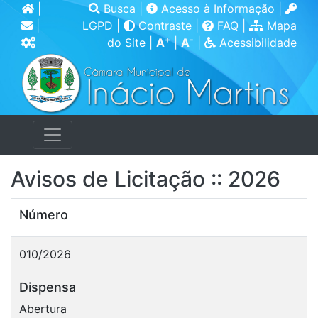
|
Busca
|
Acesso à Informação
|
|
LGPD
|
Contraste
|
FAQ
|
Mapa
+
-
do Site
|
A
|
A
|
Acessibilidade
Avisos de Licitação :: 2026
Número
010/2026
Dispensa
Abertura