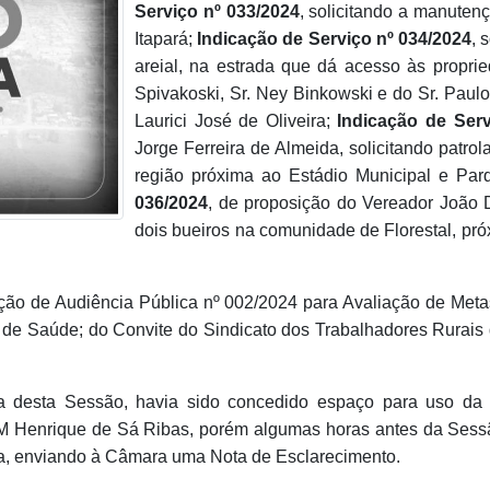
Serviço nº 033/2024
, solicitando a manute
Itapará;
Indicação de Serviço nº 034/2024
, 
areial, na estrada que dá acesso às proprie
Spivakoski, Sr. Ney Binkowski e do Sr. Paul
Laurici José de Oliveira;
Indicação de Serv
Jorge Ferreira de Almeida, solicitando patr
região próxima ao Estádio Municipal e Pa
036/2024
, de proposição do Vereador João 
dois bueiros na comunidade de Florestal, pr
ção de Audiência Pública nº 002/2024 para Avaliação de Meta
l de Saúde; do Convite do Sindicato dos Trabalhadores Rurais 
a desta Sessão, havia sido concedido espaço para uso d
PM Henrique de Sá Ribas, porém algumas horas antes da Sess
ia, enviando à Câmara uma Nota de Esclarecimento.