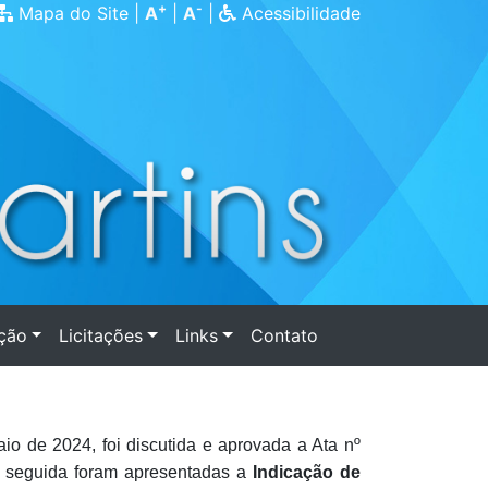
+
-
Mapa do Site
|
A
|
A
|
Acessibilidade
ação
Licitações
Links
Contato
o de 2024, foi discutida e aprovada a Ata nº
m seguida foram apresentadas a
Indicação de