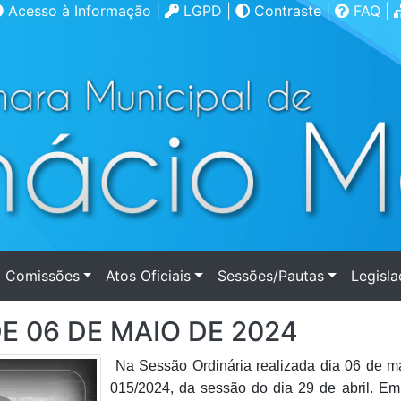
Acesso à Informação
|
LGPD
|
Contraste
|
FAQ
|
Comissões
Atos Oficiais
Sessões/Pautas
Legisl
E 06 DE MAIO DE 2024
Na Sessão Ordinária realizada dia 06 de mai
015/2024, da sessão do dia 29 de abril. E