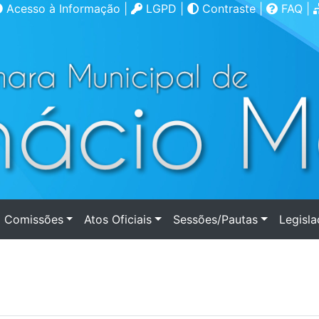
Acesso à Informação
|
LGPD
|
Contraste
|
FAQ
|
Comissões
Atos Oficiais
Sessões/Pautas
Legisl