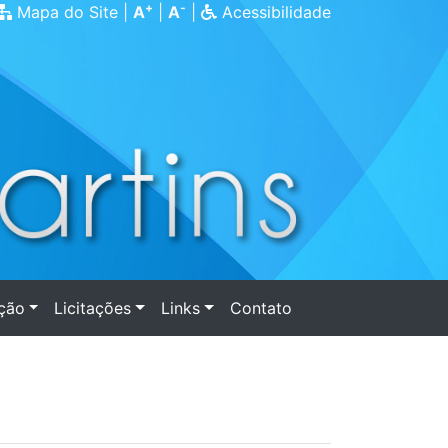
+
-
Mapa do Site
|
A
|
A
|
Acessibilidade
ação
Licitações
Links
Contato