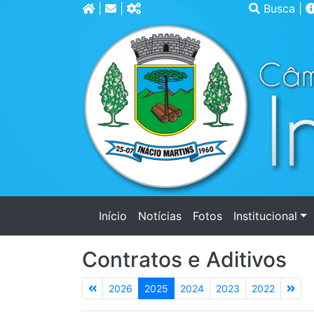
|
|
Busca
|
(current)
Início
Notícias
Fotos
Institucional
Contratos e Aditivos
2026
2025
2024
2023
2022