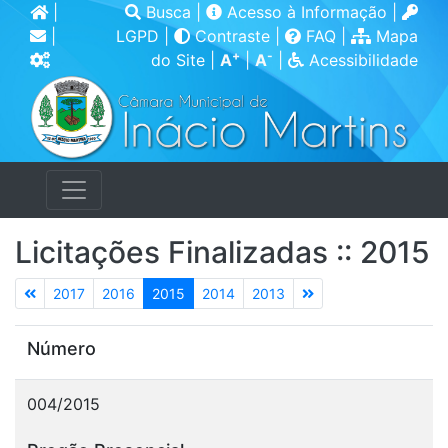
|
Busca
|
Acesso à Informação
|
|
LGPD
|
Contraste
|
FAQ
|
Mapa
+
-
do Site
|
A
|
A
|
Acessibilidade
Licitações Finalizadas :: 2015
2017
2016
2015
2014
2013
Número
004/2015