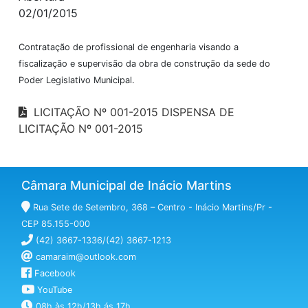
02/01/2015
Contratação de profissional de engenharia visando a
fiscalização e supervisão da obra de construção da sede do
Poder Legislativo Municipal.
LICITAÇÃO Nº 001-2015 DISPENSA DE
LICITAÇÃO Nº 001-2015
Câmara Municipal de Inácio Martins
Rua Sete de Setembro, 368 – Centro - Inácio Martins/Pr -
CEP 85.155-000
(42) 3667-1336/(42) 3667-1213
camaraim@outlook.com
Facebook
YouTube
08h às 12h/13h ás 17h